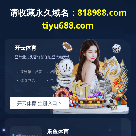
mk官方网页版
mk官方网页版-mk（中国）
mk官方网页版
直齿