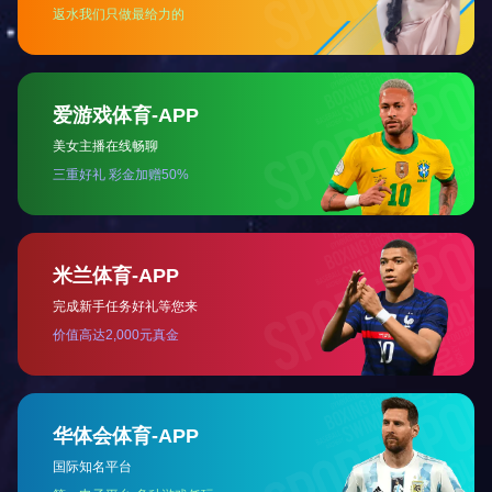
联系人：赵国栋
手 机：13503746036
电 话：0374-6632185
网 址：mundodasunhas.com
地 址：长葛市石固镇北寨东街村天宝路505号
上一篇：
没有了
下一篇：
齿轮直齿系列二
相关推荐