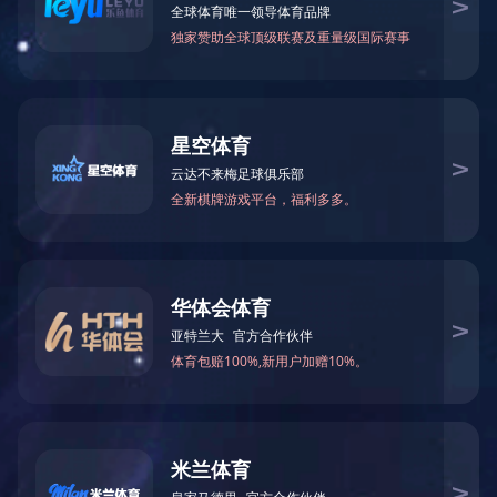
齿轮直齿系列一
所属类别：
直齿
产品描述：
齿轮直齿系列一
销售/服务范围：
13503746036
立即下单