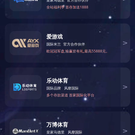
产品详情
厂家简介：
mk官方网页版-mk（中国） 位于长葛石固镇北寨东街，
公司成立于1984年，占地十余亩建筑面积1820平方米。现有
职工一百多名，是长葛市较早的集齿轮生产加工、销售与一
体的公司之一，技术力量雄厚，信誉卓越。于九六年被国家
农业部授予质量管理达标企业。
厂家产品：
mk官方网页版-mk（中国） 专业生产、加工、制造、销
售各种型号农机齿轮。如（直齿、伞齿轮、斜齿、花键齿、