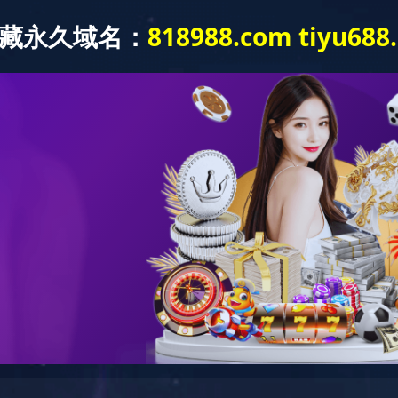
（中国）
产品展示
动态资讯
生产