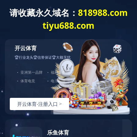
mk官方网页版
mk官方网页版-mk（中国）
mk官方网页版
动态资讯
农机齿轮工作原理
农机齿轮被广泛应用于机械设备中。它们有一些非常重
要的作用，但其中重要的则是它们在机动设备中提供的齿轮
减速功能。这种功能之所以重要，是因为在通常情况下，虽