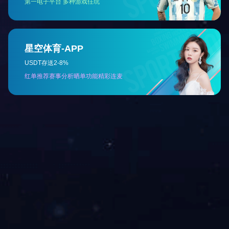
齿轮锥齿系列一
齿轮锥齿系列三
齿轮锥齿系列二
齿轮中央大齿轮系列一
联系我们
mk官方网页版-mk（中国）
联系人：赵国栋