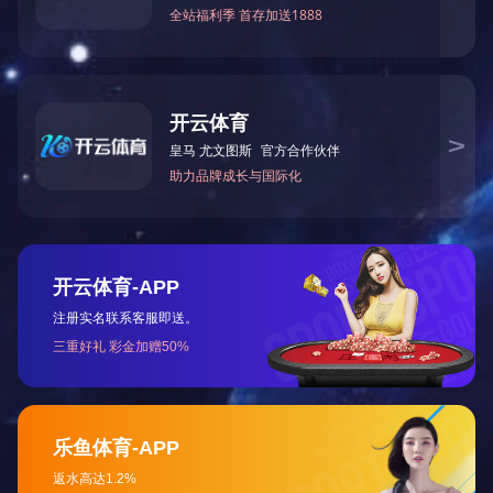
花键轴、齿轮、锥齿、减速齿轮、川丰15型系列全套齿轮加
工 玉米收割机全套系列齿轮加工 广西150型全套系列齿轮加
工及农机配件各种齿轮来图加工、各种播种机系列、收割机
系列、齿轮加工、销售）。
经过多年努力，公司规模不断壮大。本着“技术创新、
信誉至上”的经营理念，凭借过硬的质量和良好的服务，期
待与您真诚合作，共创未来。兆发齿轮生产历史久远 ，技
术力量雄厚，公司拥有国际先进数控齿轮铣齿机、先进高速
精密数控车床、滚动检查机、高精度内孔珩磨机等设备。公
司以国际先进的设备、雄厚的技术实力、严格管理。以优质
产品赢得了行业中的一大批知名企业的信赖和好评。 兆发
齿轮拥有完整、科学的质量管理体系。欢迎各界朋友莅临
mk官方网页版-mk（中国） 参观、指导和业务洽谈。
联系方式：