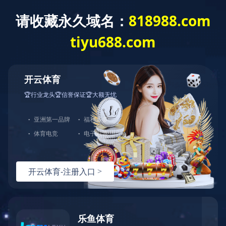
mk官方网页版
mk官方网页版-mk（中国）
mk官方网页版
花键轴