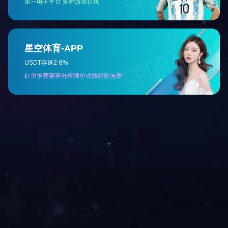
齿轮锥齿系列一
齿轮锥齿系列三
齿轮锥齿系列二
齿轮中央大齿轮系列一
联系我们
mk官方网页版-mk（中国）
联系人：赵国栋