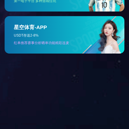
上一篇：
高温齿轮泵日常维护
下一篇：
台州60余家齿轮企业共推台州齿轮发展
相关推荐
齿轮锥齿系列一
齿轮锥齿系列三