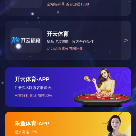
轮与变速箱产品，在振动噪声与疲劳寿命方面与国际先进水
平差距明显，而这又与齿轮材料与热处理装备及工艺水平息
息相关。这些问题已成为中国齿轮产品赶超国际水平的瓶
颈。
当前齿轮行业存在的“三重三轻”现象已成为齿轮行业进
一步发展、产品水平进一步提高的阻力。
1、重技改轻研发。目前世界上一些主要的齿轮大型制
造企业，利润虽然不高，但研发费用始终保持一定额度，一
般占销售收入的3%，有的达到甚至超过5%。这些企业不追
逐短期利润，而是更看重企业的长久发展，希望保持住在行
业内的，而这就需要不断进行产品创新与研发。反观国内企
业，过分注重甚至依赖于技术改造，尤其是近年来行业内掀
起了一股技改热潮，众多企业纷纷投入巨资，购买先进设